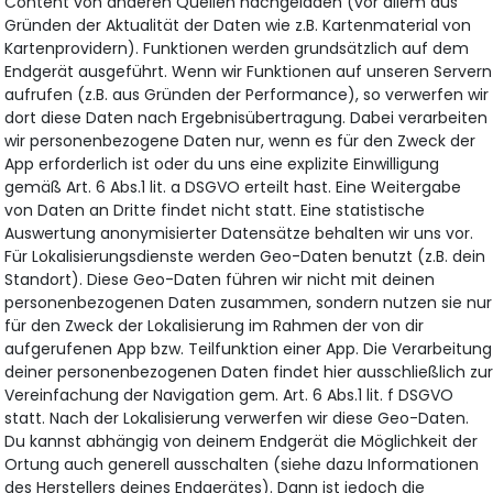
Content von anderen Quellen nachgeladen (vor allem aus
Gründen der Aktualität der Daten wie z.B. Kartenmaterial von
Kartenprovidern). Funktionen werden grundsätzlich auf dem
Endgerät ausgeführt. Wenn wir Funktionen auf unseren Servern
aufrufen (z.B. aus Gründen der Performance), so verwerfen wir
dort diese Daten nach Ergebnisübertragung. Dabei verarbeiten
wir personenbezogene Daten nur, wenn es für den Zweck der
App erforderlich ist oder du uns eine explizite Einwilligung
gemäß Art. 6 Abs.1 lit. a DSGVO erteilt hast. Eine Weitergabe
von Daten an Dritte findet nicht statt. Eine statistische
Auswertung anonymisierter Datensätze behalten wir uns vor.
Für Lokalisierungsdienste werden Geo-Daten benutzt (z.B. dein
Standort). Diese Geo-Daten führen wir nicht mit deinen
personenbezogenen Daten zusammen, sondern nutzen sie nur
für den Zweck der Lokalisierung im Rahmen der von dir
aufgerufenen App bzw. Teilfunktion einer App. Die Verarbeitung
deiner personenbezogenen Daten findet hier ausschließlich zu
Vereinfachung der Navigation gem. Art. 6 Abs.1 lit. f DSGVO
statt. Nach der Lokalisierung verwerfen wir diese Geo-Daten.
Du kannst abhängig von deinem Endgerät die Möglichkeit der
Ortung auch generell ausschalten (siehe dazu Informationen
des Herstellers deines Endgerätes). Dann ist jedoch die