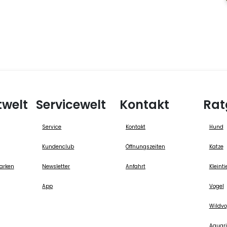
twelt
Servicewelt
Kontakt
Rat
Service
Kontakt
Hund
Kundenclub
Öffnungszeiten
Katze
arken
Newsletter
Anfahrt
Kleinti
App
Vogel
Wildvo
Aquari