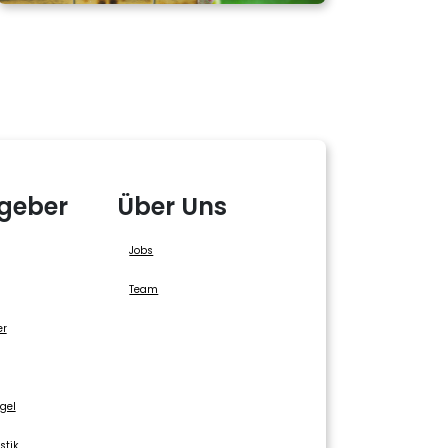
geber
Über Uns
Jobs
Team
er
gel
stik