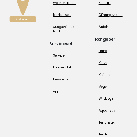
Wochenaktion
Kontakt
Markenwelt
Öffnungszeiten
Ausgewählte
Anfahrt
Marken
Ratgeber
Servicewelt
Hund
Service
Katze
Kundenclub
Kleintier
Newsletter
Vogel
App
Wildvogel
Aquaristik
Terraristik
Teich