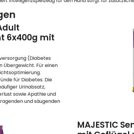
n: Intelligenzspielzeug für den Hund sorgt für zusätzlic
gen
Adult
t 6x400g mit
eversorgung (Diabetes
n Übergewicht. Für einen
ichtsoptimierung.
ründe für Diabetes. Die
ufiger Urinabsatz,
rlust sowie Apathie und
 tragenden und säugenden
MAJESTIC Seni