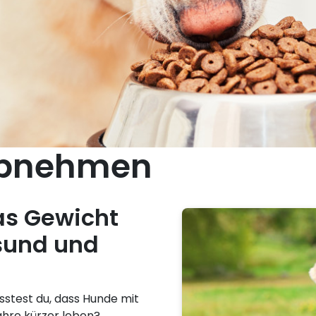
abnehmen
as Gewicht
sund und
sstest du, dass Hunde mit
hre kürzer leben?