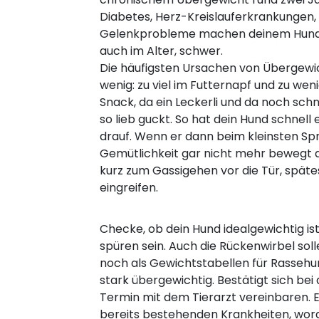
Diabetes, Herz-Kreislauferkrankungen,
Gelenkprobleme machen deinem Hund 
auch im Alter, schwer.
Die häufigsten Ursachen von Übergewich
wenig: zu viel im Futternapf und zu wen
Snack, da ein Leckerli und da noch schn
so lieb guckt. So hat dein Hund schnell ein
drauf. Wenn er dann beim kleinsten Spri
Gemütlichkeit gar nicht mehr bewegt 
kurz zum Gassigehen vor die Tür, späte
eingreifen.
Checke, ob dein Hund idealgewichtig ist.
spüren sein. Auch die Rückenwirbel sol
noch als Gewichtstabellen für Rassehun
stark übergewichtig. Bestätigt sich bei
Termin mit dem Tierarzt vereinbaren. E
bereits bestehenden Krankheiten, wora