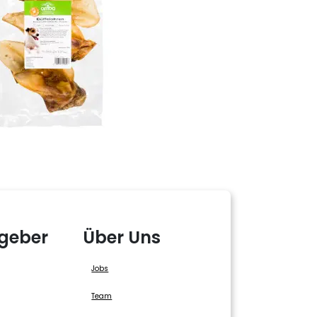
geber
Über Uns
Jobs
Team