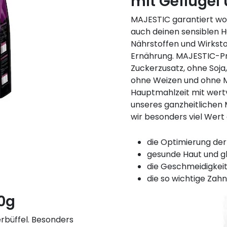
mit Geflügel 
MAJESTIC garantiert w
auch deinen sensiblen H
Nährstoffen und Wirkst
Ernährung. MAJESTIC-Pro
Zuckerzusatz, ohne Soja
ohne Weizen und ohne Ma
Hauptmahlzeit mit wertv
unseres ganzheitliche
wir besonders viel Wert
die Optimierung der
gesunde Haut und gl
die Geschmeidigkei
die so wichtige Zah
50g
büffel. Besonders