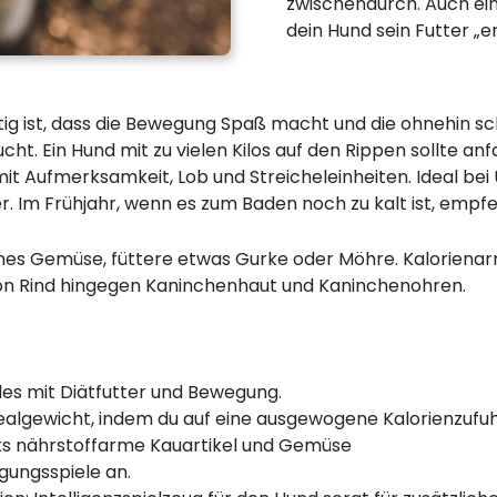
zwischendurch. Auch ein
dein Hund sein Futter „e
ig ist, dass die Bewegung Spaß macht und die ohnehin s
t. Ein Hund mit zu vielen Kilos auf den Rippen sollte an
n mit Aufmerksamkeit, Lob und Streicheleinheiten. Ideal b
er. Im Frühjahr, wenn es zum Baden noch zu kalt ist, empf
es Gemüse, füttere etwas Gurke oder Möhre. Kalorienarme
von Rind hingegen Kaninchenhaut und Kaninchenohren.
es mit Diätfutter und Bewegung.
 Idealgewicht, indem du auf eine ausgewogene Kalorienzuf
cks nährstoffarme Kauartikel und Gemüse
ungsspiele an.