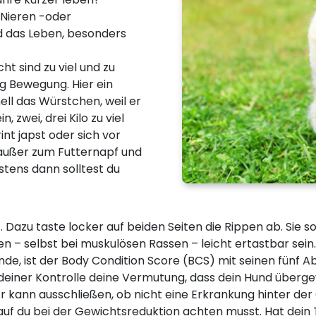
 Nieren -oder
das Leben, besonders
t sind zu viel und zu
ig Bewegung. Hier ein
ell das Würstchen, weil er
, zwei, drei Kilo zu viel
nt japst oder sich vor
außer zum Futternapf und
stens dann solltest du
 Dazu taste locker auf beiden Seiten die Rippen ab. Sie so
len – selbst bei muskulösen Rassen – leicht ertastbar se
de, ist der Body Condition Score (BCS) mit seinen fünf A
 deiner Kontrolle deine Vermutung, dass dein Hund übergew
r kann ausschließen, ob nicht eine Erkrankung hinter de
uf du bei der Gewichtsreduktion achten musst. Hat dein T